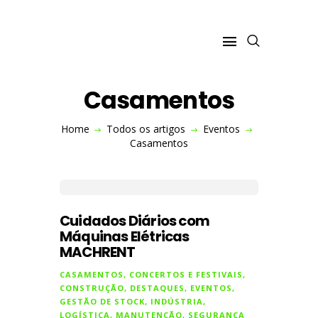
Casamentos
VISITE O SITE
Home
Todos os artigos
Eventos
A MACHRENT
Casamentos
CONSTRUÇÃO
ESPAÇOS VERDES
INDÚSTRIA
EVENTOS
Cuidados Diários com
Máquinas Elétricas
MACHRENT
CASAMENTOS
,
CONCERTOS E FESTIVAIS
,
CONSTRUÇÃO
,
DESTAQUES
,
EVENTOS
,
GESTÃO DE STOCK
,
INDÚSTRIA
,
LOGÍSTICA
,
MANUTENÇÃO
,
SEGURANÇA