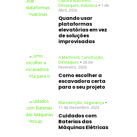
Cultura Machrent
,
Destaques
,
Indústria
1 de
Abril, 2026
Quando usar
plataformas
elevatórias em vez
de soluções
improvisadas
A Machrent
,
Construção
,
Destaques
26 de
Fevereiro, 2026
Como escolher a
escavadora certa
para o seu projeto
Manutenção
,
Segurança
11 de Dezembro, 2025
Cuidados com
Baterias das
Máquinas Elétricas