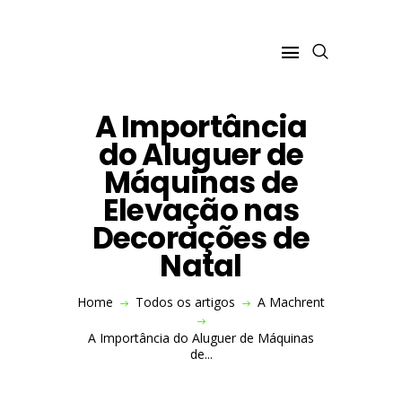
A Importância
VISITE O SITE
do Aluguer de
A MACHRENT
Máquinas de
CONSTRUÇÃO
Elevação nas
ESPAÇOS VERDES
Decorações de
INDÚSTRIA
Natal
EVENTOS
Home
Todos os artigos
A Machrent
A Importância do Aluguer de Máquinas
de...