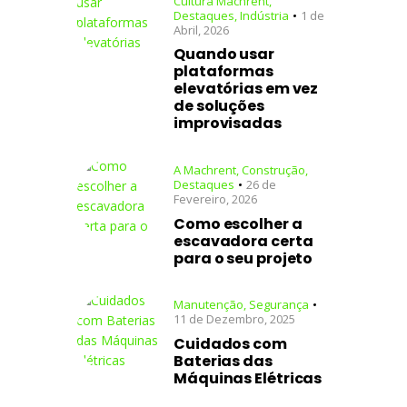
Cultura Machrent
,
Destaques
,
Indústria
1 de
Abril, 2026
Quando usar
plataformas
elevatórias em vez
de soluções
improvisadas
A Machrent
,
Construção
,
Destaques
26 de
Fevereiro, 2026
Como escolher a
escavadora certa
para o seu projeto
Manutenção
,
Segurança
11 de Dezembro, 2025
Cuidados com
Baterias das
Máquinas Elétricas