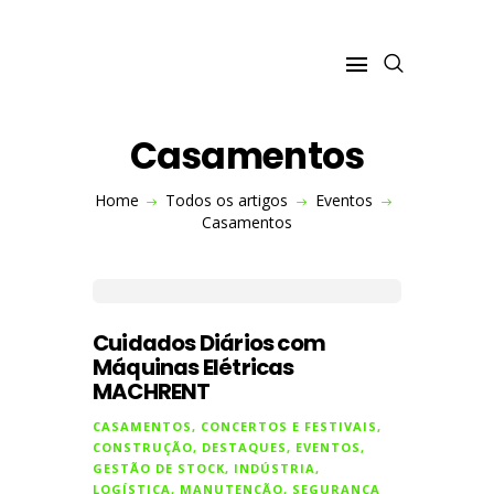
Casamentos
VISITE O SITE
Home
Todos os artigos
Eventos
A MACHRENT
Casamentos
CONSTRUÇÃO
ESPAÇOS VERDES
INDÚSTRIA
EVENTOS
Cuidados Diários com
Máquinas Elétricas
MACHRENT
CASAMENTOS
,
CONCERTOS E FESTIVAIS
,
CONSTRUÇÃO
,
DESTAQUES
,
EVENTOS
,
GESTÃO DE STOCK
,
INDÚSTRIA
,
LOGÍSTICA
,
MANUTENÇÃO
,
SEGURANÇA