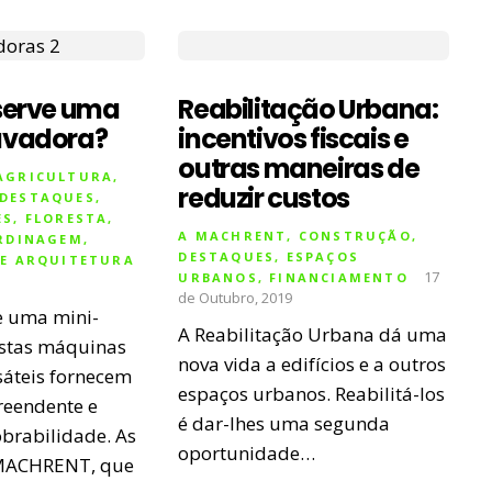
serve uma
Reabilitação Urbana:
avadora?
incentivos fiscais e
outras maneiras de
AGRICULTURA
,
reduzir custos
DESTAQUES
,
ES
,
FLORESTA
,
A MACHRENT
,
CONSTRUÇÃO
,
RDINAGEM
,
DESTAQUES
,
ESPAÇOS
 E ARQUITETURA
17
URBANOS
,
FINANCIAMENTO
de Outubro, 2019
e uma mini-
A Reabilitação Urbana dá uma
Estas máquinas
nova vida a edifícios e a outros
sáteis fornecem
espaços urbanos. Reabilitá-los
reendente e
é dar-lhes uma segunda
rabilidade. As
oportunidade…
MACHRENT, que