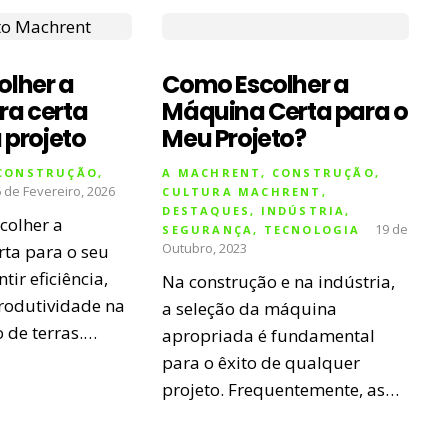
lher a
Como Escolher a
a certa
Máquina Certa para o
 projeto
Meu Projeto?
CONSTRUÇÃO
,
A MACHRENT
,
CONSTRUÇÃO
,
 de Fevereiro, 2026
CULTURA MACHRENT
,
DESTAQUES
,
INDÚSTRIA
,
colher a
19 de
SEGURANÇA
,
TECNOLOGIA
Outubro, 2023
rta para o seu
tir eficiência,
Na construção e na indústria,
rodutividade na
a seleção da máquina
de terras.…
apropriada é fundamental
para o êxito de qualquer
projeto. Frequentemente, as…