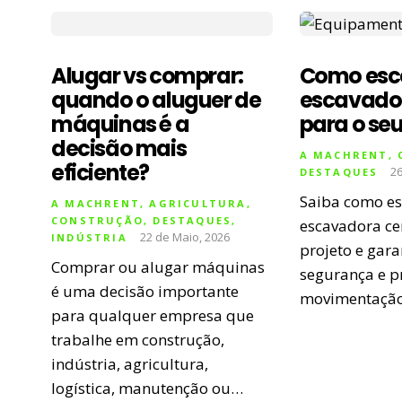
Alugar vs comprar:
Como esco
quando o aluguer de
escavador
máquinas é a
para o seu
decisão mais
A MACHRENT
,
eficiente?
26
DESTAQUES
Saiba como es
A MACHRENT
,
AGRICULTURA
,
CONSTRUÇÃO
,
DESTAQUES
,
escavadora ce
22 de Maio, 2026
INDÚSTRIA
projeto e garan
Comprar ou alugar máquinas
segurança e p
é uma decisão importante
movimentação 
para qualquer empresa que
trabalhe em construção,
indústria, agricultura,
logística, manutenção ou…