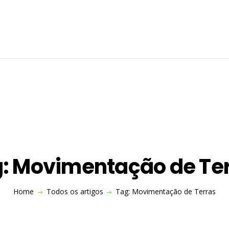
ISITE O SITE
A MACHRENT
CONSTRUÇÃO
ESPAÇOS VERDES
INDÚSTRIA
EVENTOS
: Movimentação de Te
Home
Todos os artigos
Tag: Movimentação de Terras