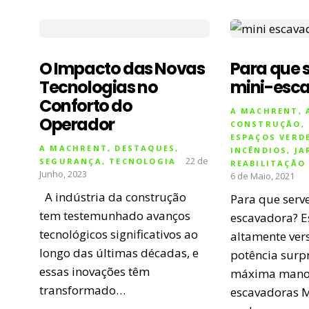
O Impacto das Novas
Para que 
Tecnologias no
mini-esc
Conforto do
A MACHRENT
,
Operador
CONSTRUÇÃO
,
ESPAÇOS VERD
A MACHRENT
,
DESTAQUES
,
INCÊNDIOS
,
JA
22 de
SEGURANÇA
,
TECNOLOGIA
REABILITAÇÃO
Junho, 2023
6 de Maio, 2021
A indústria da construção
Para que serv
tem testemunhado avanços
escavadora? 
tecnológicos significativos ao
altamente ver
longo das últimas décadas, e
potência surp
essas inovações têm
máxima manob
transformado…
escavadoras 