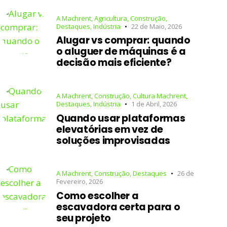
A Machrent
,
Agricultura
,
Construção
,
Destaques
,
Indústria
22 de Maio, 2026
Alugar vs comprar: quando
o aluguer de máquinas é a
decisão mais eficiente?
A Machrent
,
Construção
,
Cultura Machrent
,
Destaques
,
Indústria
1 de Abril, 2026
Quando usar plataformas
elevatórias em vez de
soluções improvisadas
A Machrent
,
Construção
,
Destaques
26 de
Fevereiro, 2026
Como escolher a
escavadora certa para o
seu projeto