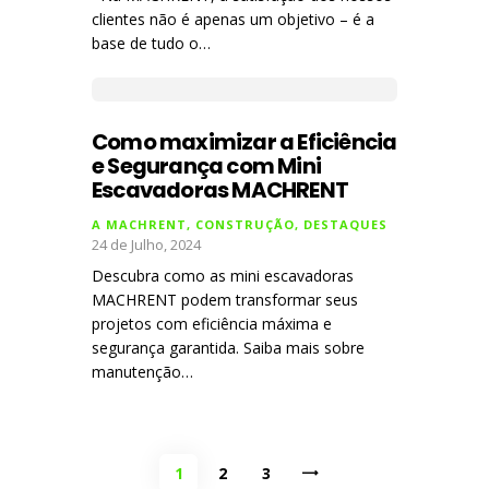
clientes não é apenas um objetivo – é a
base de tudo o…
Como maximizar a Eficiência
e Segurança com Mini
Escavadoras MACHRENT
A MACHRENT
,
CONSTRUÇÃO
,
DESTAQUES
24 de Julho, 2024
Descubra como as mini escavadoras
MACHRENT podem transformar seus
projetos com eficiência máxima e
segurança garantida. Saiba mais sobre
manutenção…
Navegação de artigos
PAGE
1
PAGE
2
PAGE
3
>