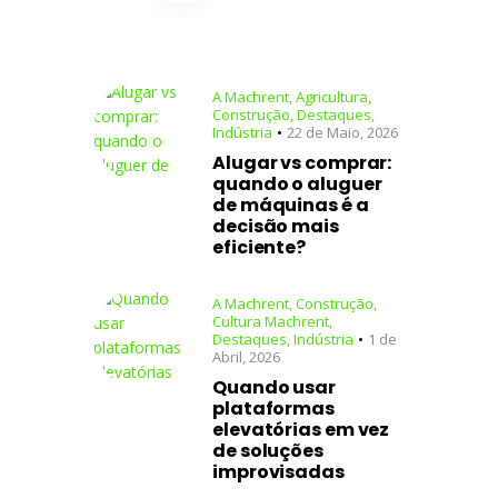
A Machrent
,
Agricultura
,
Construção
,
Destaques
,
Indústria
22 de Maio, 2026
Alugar vs comprar:
quando o aluguer
de máquinas é a
decisão mais
eficiente?
A Machrent
,
Construção
,
Cultura Machrent
,
Destaques
,
Indústria
1 de
Abril, 2026
Quando usar
plataformas
elevatórias em vez
de soluções
improvisadas