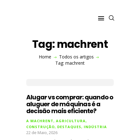
Tag: machrent
VISITE O SITE
Home
Todos os artigos
A MACHRENT
Tag: machrent
CONSTRUÇÃO
ESPAÇOS VERDES
INDÚSTRIA
EVENTOS
Alugar vs comprar: quando o
aluguer de máquinas é a
decisão mais eficiente?
A MACHRENT
,
AGRICULTURA
,
CONSTRUÇÃO
,
DESTAQUES
,
INDÚSTRIA
22 de Maio, 2026